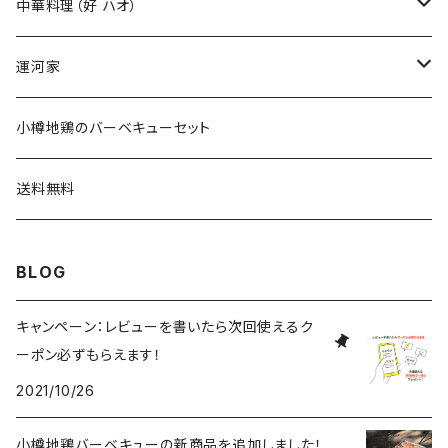
小樽地鶏の卵
中華料理（好 ハオ）
小樽地鶏の燻製
ギフトセット
運河家
小樽地鶏のバーベキュー
ギフトセット
小樽地鶏のバーベキューセット
ギフトセット
送料無料
BLOG
キャンペーン：レビューを書いたら次回使えるク
ーポン必ずもらえます！
2021/10/26
小樽地鶏バーベキューの新商品を追加しました！