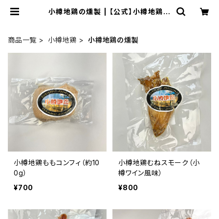
小樽地鶏の燻製 | 【公式】小樽地鶏通
販サイト - 山商オンラインショップ
商品一覧
小樽地鶏
小樽地鶏の燻製
小樽地鶏ももコンフィ（約10
小樽地鶏むねスモーク（小
0g）
樽ワイン風味）
¥700
¥800