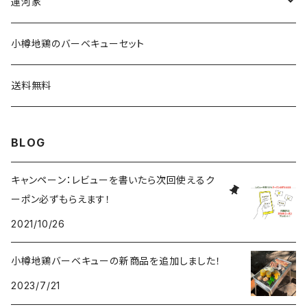
小樽地鶏の燻製
ギフトセット
運河家
小樽地鶏のバーベキュー
ギフトセット
小樽地鶏のバーベキューセット
ギフトセット
送料無料
BLOG
キャンペーン：レビューを書いたら次回使えるク
ーポン必ずもらえます！
2021/10/26
小樽地鶏バーベキューの新商品を追加しました！
2023/7/21