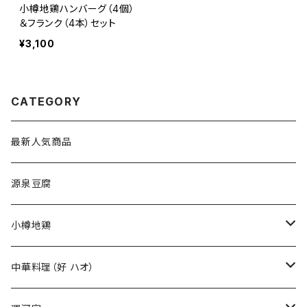
小樽地鶏ハンバーグ（4個）
＆フランク（4本）セット
¥3,100
CATEGORY
最新人気商品
源泉豆腐
小樽地鶏
小樽地鶏の卵
中華料理（好 ハオ）