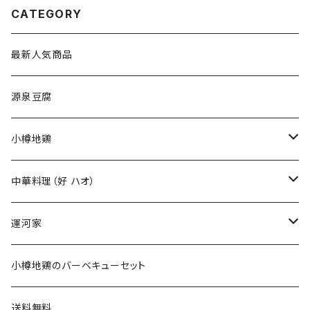
CATEGORY
最新人気商品
源泉豆腐
小樽地鶏
小樽地鶏の卵
中華料理（好 ハオ）
小樽地鶏の燻製
ギフトセット
運河家
小樽地鶏のバーベキュー
ギフトセット
小樽地鶏のバーベキューセット
ギフトセット
送料無料